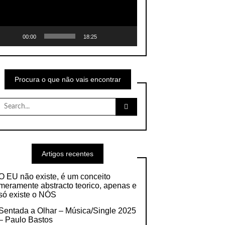
00:00
18:25
Procura o que não vais encontrar
Search
for:
Artigos recentes
O EU não existe, é um conceito
meramente abstracto teorico, apenas e
só existe o NÓS
Sentada a Olhar – Música/Single 2025
– Paulo Bastos