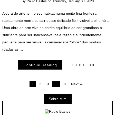
By
Paulo Bastos
on
Thursday, January 30, 2020
A obra de arte tem o seu habitat numa muito fina fronteira,
rapidamente morre se sair desse delicado fio invisível a olho nú …
Uma obra de arte vive no estrito equilibrio de ser grandiosa o
suficiente para ser inalcansável pela razão e suficientemente
pequena para ser visível, alcansável aos “olhos” dos mortais.
(dadas as …
Continue Reading
0
Posts
1
2
3
…
8
Next →
navigation
Sobre Mim