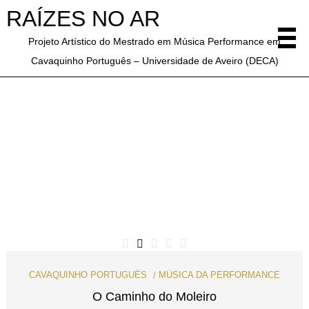
RAÍZES NO AR
Projeto Artístico do Mestrado em Música Performance em
Cavaquinho Português – Universidade de Aveiro (DECA)
MÚSICA DA PERFORMANCE
,
TEORIAS
NAGEM
DA PERSONAGEM DA PERFORMANCE
,
TEORIAS
Ser [verbo] – Nós Somos Um – Paulo Bastos
Single
By
Paulo Bastos
CAVAQUINHO PORTUGUÊS
MÚSICA DA PERFORMANCE
O Caminho do Moleiro